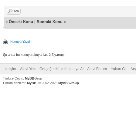
Ara
«
Önceki Konu
|
Sonraki Konu
»
Konuyu Yazdır
Şu anda bu konuyu okuyanlar: 2 Ziyaretçi
İletişim
Alevi Yolu - Gerçeğe Hü, mümine ya Ali - Alevi Forum
Yukarı Git
Arş
Türkçe Çeviri:
MyBB
Grup
Forum Yazılımı:
MyBB
, © 2002-2026
MyBB Group
.
V
V
V