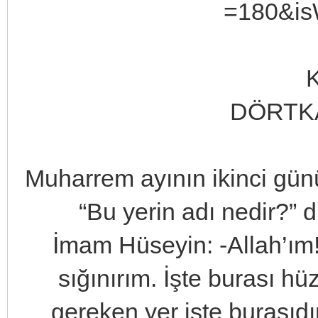
K
DÖRTKA
Muharrem ayının ikinci gü
“Bu yerin adı nedir?” d
İmam Hüseyin: -Allah’ım
sığınırım. İşte burası h
gereken yer işte burasıd