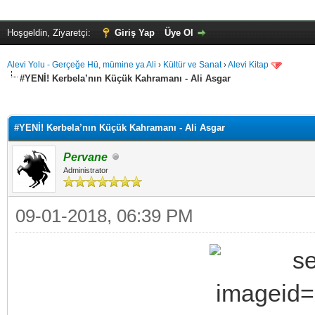
Hoşgeldin, Ziyaretçi:
Giriş Yap
Üye Ol
Alevi Yolu - Gerçeğe Hü, mümine ya Ali
›
Kültür ve Sanat
›
Alevi Kitap
#YENİ! Kerbela’nın Küçük Kahramanı - Ali Asgar
alama: 0
#YENİ! Kerbela’nın Küçük Kahramanı - Ali Asgar
Pervane
Administrator
09-01-2018, 06:39 PM