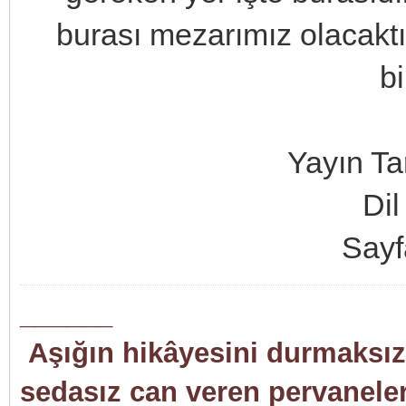
burası mezarımız olacakt
bi
Yayın Ta
Di
Sayf
______
Aşığın hikâyesini durmaksızı
sedasız can veren pervaneler