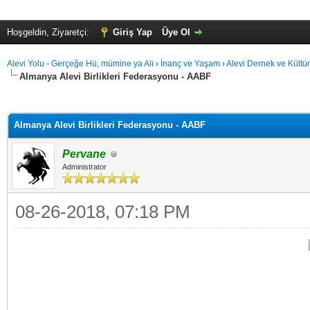
Hoşgeldin, Ziyaretçi:
Giriş Yap
Üye Ol
Alevi Yolu - Gerçeğe Hü, mümine ya Ali
›
İnanç ve Yaşam
›
Alevi Dernek ve Kültür
Almanya Alevi Birlikleri Federasyonu - AABF
alama: 0
Almanya Alevi Birlikleri Federasyonu - AABF
Pervane
Administrator
08-26-2018, 07:18 PM