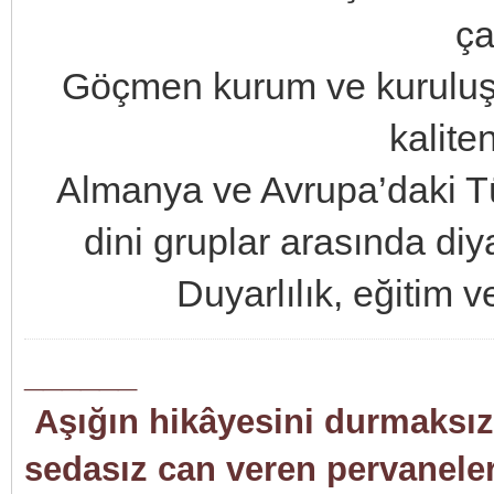
ça
Göçmen kurum ve kuruluşla
kaliten
Almanya ve Avrupa’daki Tür
dini gruplar arasında diyal
Duyarlılık, eğitim v
______
Aşığın hikâyesini durmaksızı
sedasız can veren pervaneler