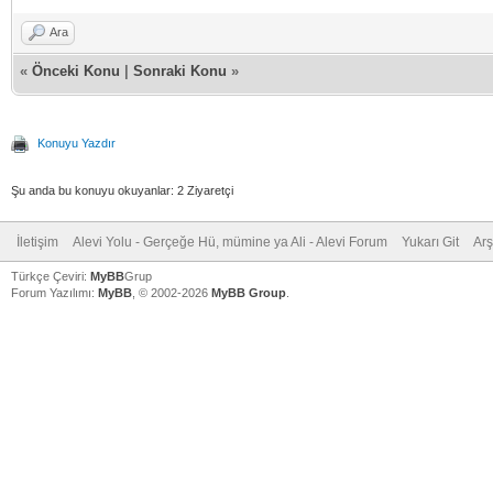
Ara
«
Önceki Konu
|
Sonraki Konu
»
Konuyu Yazdır
Şu anda bu konuyu okuyanlar: 2 Ziyaretçi
İletişim
Alevi Yolu - Gerçeğe Hü, mümine ya Ali - Alevi Forum
Yukarı Git
Arş
Türkçe Çeviri:
MyBB
Grup
Forum Yazılımı:
MyBB
, © 2002-2026
MyBB Group
.
V
V
V