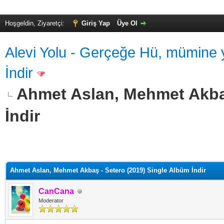
Hoşgeldin, Ziyaretçi:
Giriş Yap
Üye Ol
Alevi Yolu - Gerçeğe Hü, mümine y
İndir
Ahmet Aslan, Mehmet Akbaş
İndir
alama: 0
Ahmet Aslan, Mehmet Akbaş - Setero (2019) Single Albüm İndir
CanCana
Moderator