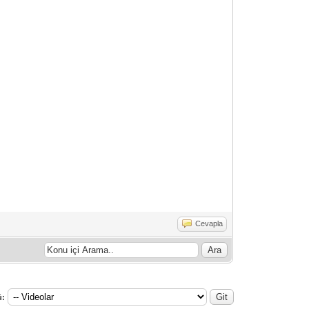
Cevapla
ü: