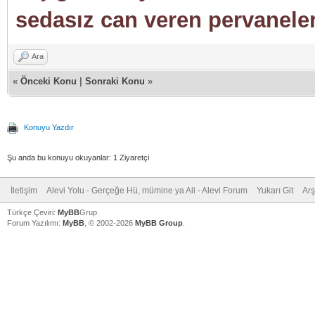
sedasız can veren pervaneler
Ara
«
Önceki Konu
|
Sonraki Konu
»
Konuyu Yazdır
Şu anda bu konuyu okuyanlar: 1 Ziyaretçi
İletişim
Alevi Yolu - Gerçeğe Hü, mümine ya Ali - Alevi Forum
Yukarı Git
Arş
Türkçe Çeviri:
MyBB
Grup
Forum Yazılımı:
MyBB
, © 2002-2026
MyBB Group
.
V
V
V