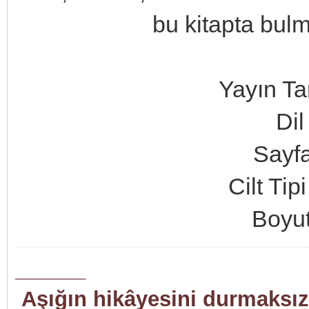
bu kitapta bul
Yayın Ta
Di
Sayfa
Cilt Ti
Boyut
______
Aşığın hikâyesini durmaksızı