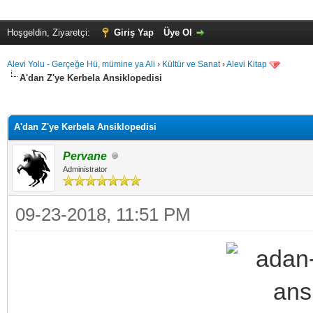
Hoşgeldin, Ziyaretçi:
Giriş Yap
Üye Ol
Alevi Yolu - Gerçeğe Hü, mümine ya Ali
›
Kültür ve Sanat
›
Alevi Kitap
A'dan Z'ye Kerbela Ansiklopedisi
alama: 0
A'dan Z'ye Kerbela Ansiklopedisi
Pervane
Administrator
09-23-2018, 11:51 PM