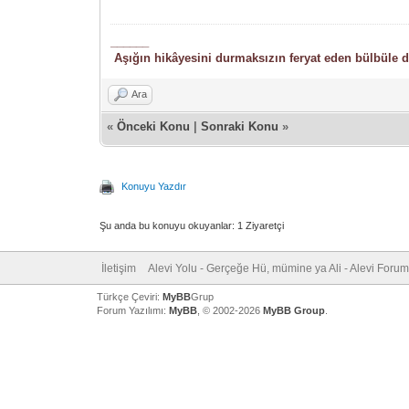
______
Aşığın hikâyesini durmaksızın feryat eden bülbüle de
Ara
«
Önceki Konu
|
Sonraki Konu
»
Konuyu Yazdır
Şu anda bu konuyu okuyanlar: 1 Ziyaretçi
İletişim
Alevi Yolu - Gerçeğe Hü, mümine ya Ali - Alevi Forum
Türkçe Çeviri:
MyBB
Grup
Forum Yazılımı:
MyBB
, © 2002-2026
MyBB Group
.