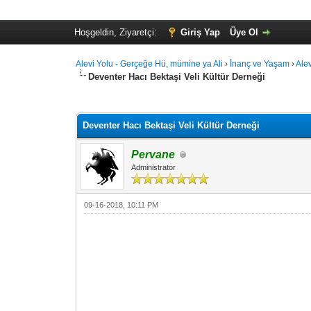
Hoşgeldin, Ziyaretçi:
Giriş Yap
Üye Ol
Alevi Yolu - Gerçeğe Hü, mümine ya Ali
›
İnanç ve Yaşam
›
Ale
Deventer Hacı Bektaşi Veli Kültür Derneği
Toplam: 0 Oy - Ortalama: 0
1
2
3
4
5
Deventer Hacı Bektaşi Veli Kültür Derneği
Pervane
Administrator
09-16-2018, 10:11 PM