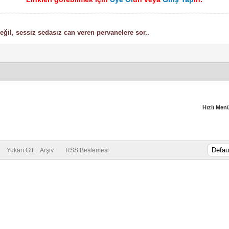
ğil, sessiz sedasız can veren pervanelere sor..
Hızlı Men
Yukarı Git
Arşiv
RSS Beslemesi
Vidinli.net Shopping Platform
Vidinli.net Shopping Platform
Vidinli.net Shopping Platform