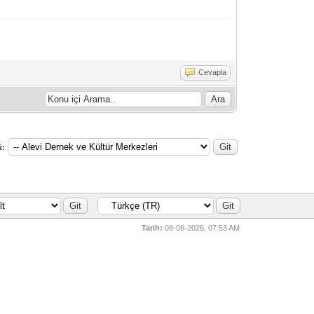
Cevapla
ü:
Tarih:
08-06-2026, 07:53 AM