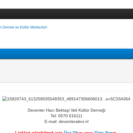
vi Dernek ve Kültür Merkezleri
Deventer Hacı Bektaşi Veli Kültür Derneği
Tel: 0570 616111
E-mail: deventeralevi.nl
Linkleri görebilmek için
Üye Ol
un veya
Giriş Yap
ın.