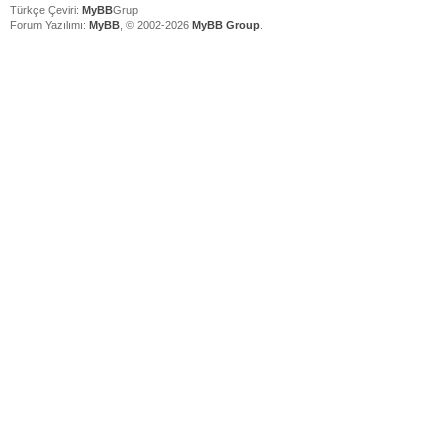
Türkçe Çeviri:
MyBB
Grup
Forum Yazılımı:
MyBB
, © 2002-2026
MyBB Group
.
V
V
V