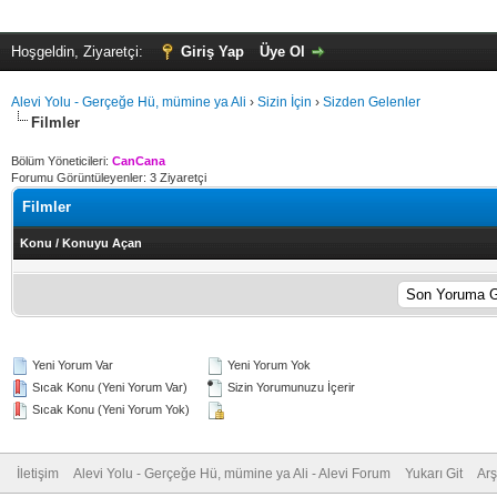
Hoşgeldin, Ziyaretçi:
Giriş Yap
Üye Ol
Alevi Yolu - Gerçeğe Hü, mümine ya Ali
›
Sizin İçin
›
Sizden Gelenler
Filmler
Bölüm Yöneticileri:
CanCana
Forumu Görüntüleyenler: 3 Ziyaretçi
Filmler
Konu
/
Konuyu Açan
Yeni Yorum Var
Yeni Yorum Yok
Sıcak Konu (Yeni Yorum Var)
Sizin Yorumunuzu İçerir
Sıcak Konu (Yeni Yorum Yok)
İletişim
Alevi Yolu - Gerçeğe Hü, mümine ya Ali - Alevi Forum
Yukarı Git
Arş