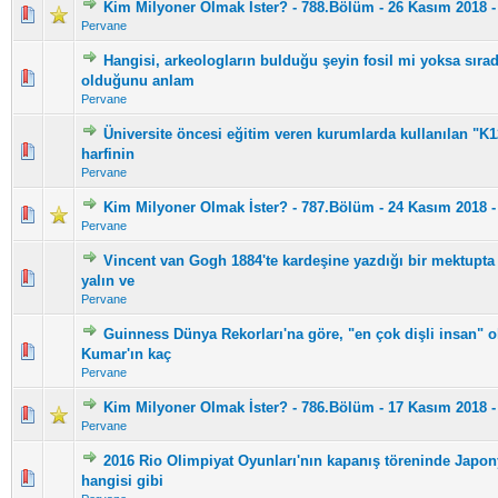
Kim Milyoner Olmak İster? - 788.Bölüm - 26 Kasım 2018 -
5 üzerinden 0 Oy - Toplam Ortalama 0 Oy Verilmiş
1
2
3
4
5
Pervane
Hangisi, arkeologların bulduğu şeyin fosil mi yoksa sırad
5 üzerinden 0 Oy - Toplam Ortalama 0 Oy Verilmiş
1
2
3
4
5
olduğunu anlam
Pervane
Üniversite öncesi eğitim veren kurumlarda kullanılan "K1
5 üzerinden 0 Oy - Toplam Ortalama 0 Oy Verilmiş
1
2
3
4
5
harfinin
Pervane
Kim Milyoner Olmak İster? - 787.Bölüm - 24 Kasım 2018 -
5 üzerinden 0 Oy - Toplam Ortalama 0 Oy Verilmiş
1
2
3
4
5
Pervane
Vincent van Gogh 1884'te kardeşine yazdığı bir mektupt
5 üzerinden 0 Oy - Toplam Ortalama 0 Oy Verilmiş
1
2
3
4
5
yalın ve
Pervane
Guinness Dünya Rekorları'na göre, "en çok dişli insan" ol
5 üzerinden 0 Oy - Toplam Ortalama 0 Oy Verilmiş
1
2
3
4
5
Kumar'ın kaç
Pervane
Kim Milyoner Olmak İster? - 786.Bölüm - 17 Kasım 2018 -
5 üzerinden 0 Oy - Toplam Ortalama 0 Oy Verilmiş
1
2
3
4
5
Pervane
2016 Rio Olimpiyat Oyunları'nın kapanış töreninde Japo
5 üzerinden 0 Oy - Toplam Ortalama 0 Oy Verilmiş
1
2
3
4
5
hangisi gibi