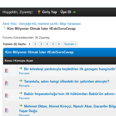
Hoşgeldin, Ziyaretçi:
Giriş Yap
Üye Ol
Alevi Yolu - Gerçeğe Hü, mümine ya Ali
›
Bilgi Yarışması
Kim Milyoner Olmak İster #EskiSoruCevap
Forumu Görüntüleyenler: 35 Ziyaretçi
Toplam (6) Sayfa:
1
2
3
4
5
6
Sonraki »
Kim Milyoner Olmak İster #EskiSoruCevap
Konu
/
Konuyu Açan
Bir teleskop yardımıyla keşfedilen ilk gezegen hangisidir
5 üzerinden 0 Oy - Toplam Ortalama 0 Oy Verilmiş
1
2
3
4
5
Pervane
Tarantula, adını hangi ülkedeki bir şehirden almıştır?
5 üzerinden 0 Oy - Toplam Ortalama 0 Oy Verilmiş
1
2
3
4
5
Pervane
Babür İmparatorluğu'nun ilk hükümdarı Babür'ün adının 
5 üzerinden 0 Oy - Toplam Ortalama 0 Oy Verilmiş
1
2
3
4
5
Pervane
Mehmet Oktav, Ahmet Kireççi, Nasuh Akar, Gazanfer Bilge
5 üzerinden 0 Oy - Toplam Ortalama 0 Oy Verilmiş
1
2
3
4
5
Yaşar Doğu
Pervane