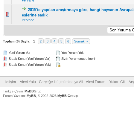
Pervane
2015'te yapılan araştırmaya göre, hangi hayvanın Avrupa'
5 üzerinden 0 Oy - Toplam Ortalama 0 Oy Verilmiş
1
2
3
4
5
eşlerine sadık
Pervane
Toplam (6) Sayfa:
1
2
3
4
5
6
Sonraki »
Yeni Yorum Var
Yeni Yorum Yok
Sıcak Konu (Yeni Yorum Var)
Sizin Yorumunuzu İçerir
Sıcak Konu (Yeni Yorum Yok)
İletişim
Alevi Yolu - Gerçeğe Hü, mümine ya Ali - Alevi Forum
Yukarı Git
Arş
Türkçe Çeviri:
MyBB
Grup
Forum Yazılımı:
MyBB
, © 2002-2026
MyBB Group
.
V
V
V