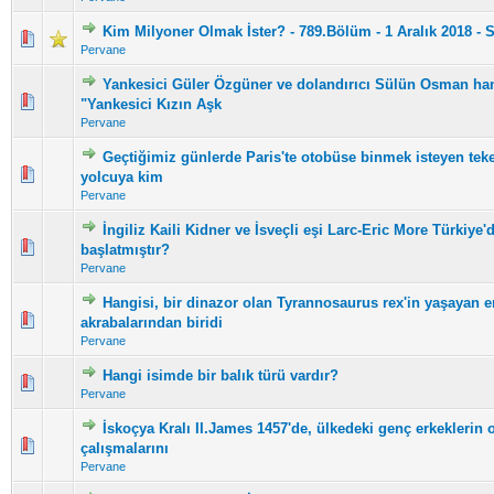
Kim Milyoner Olmak İster? - 789.Bölüm - 1 Aralık 2018 - S
5 üzerinden 0 Oy - Toplam Ortalama 0 Oy Verilmiş
1
2
3
4
5
Pervane
Yankesici Güler Özgüner ve dolandırıcı Sülün Osman hang
5 üzerinden 0 Oy - Toplam Ortalama 0 Oy Verilmiş
1
2
3
4
5
"Yankesici Kızın Aşk
Pervane
Geçtiğimiz günlerde Paris'te otobüse binmek isteyen teke
5 üzerinden 0 Oy - Toplam Ortalama 0 Oy Verilmiş
1
2
3
4
5
yolcuya kim
Pervane
İngiliz Kaili Kidner ve İsveçli eşi Larc-Eric More Türkiye'
5 üzerinden 0 Oy - Toplam Ortalama 0 Oy Verilmiş
1
2
3
4
5
başlatmıştır?
Pervane
Hangisi, bir dinazor olan Tyrannosaurus rex'in yaşayan e
5 üzerinden 0 Oy - Toplam Ortalama 0 Oy Verilmiş
1
2
3
4
5
akrabalarından biridi
Pervane
Hangi isimde bir balık türü vardır?
5 üzerinden 0 Oy - Toplam Ortalama 0 Oy Verilmiş
1
2
3
4
5
Pervane
İskoçya Kralı II.James 1457'de, ülkedeki genç erkeklerin 
5 üzerinden 0 Oy - Toplam Ortalama 0 Oy Verilmiş
1
2
3
4
5
çalışmalarını
Pervane