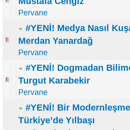
Mustafa Cengiz
Pervane
#YENİ! Medya Nasıl Kuşat
Merdan Yanardağ
5 üzerinden 0 Oy - Toplam Ortalama 0 Oy Verilmiş
1
2
3
4
5
Pervane
#YENİ! Dogmadan Bilime
Turgut Karabekir
5 üzerinden 0 Oy - Toplam Ortalama 0 Oy Verilmiş
1
2
3
4
5
Pervane
#YENİ! Bir Modernleşm
Türkiye’de Yılbaşı