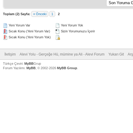
Toplam (2) Sayfa:
« Önceki
1
2
Yeni Yorum Var
Yeni Yorum Yok
Sıcak Konu (Yeni Yorum Var)
Sizin Yorumunuzu İçerir
Sıcak Konu (Yeni Yorum Yok)
İletişim
Alevi Yolu - Gerçeğe Hü, mümine ya Ali - Alevi Forum
Yukarı Git
Arş
Türkçe Çeviri:
MyBB
Grup
Forum Yazılımı:
MyBB
, © 2002-2026
MyBB Group
.
V
V
V