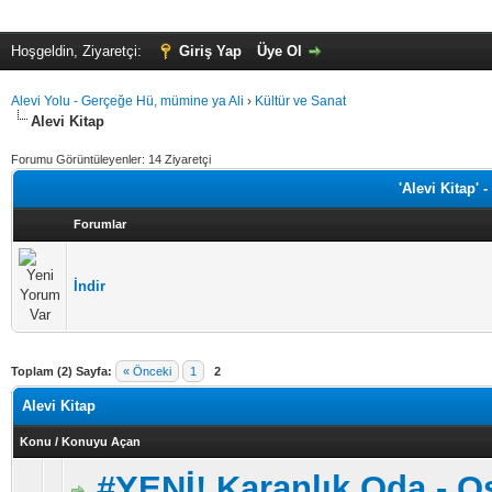
Hoşgeldin, Ziyaretçi:
Giriş Yap
Üye Ol
Alevi Yolu - Gerçeğe Hü, mümine ya Ali
›
Kültür ve Sanat
Alevi Kitap
Forumu Görüntüleyenler: 14 Ziyaretçi
'Alevi Kitap' 
Forumlar
İndir
Toplam (2) Sayfa:
« Önceki
1
2
Alevi Kitap
Konu
/
Konuyu Açan
#YENİ! Karanlık Oda - 