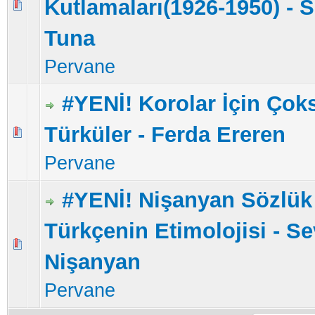
Kutlamaları(1926-1950) - 
5 üzerinden 0 Oy - Toplam Ortalama 0 Oy Verilmiş
1
2
3
4
5
Tuna
Pervane
#YENİ! Korolar İçin Çoks
Türküler - Ferda Ereren
5 üzerinden 0 Oy - Toplam Ortalama 0 Oy Verilmiş
1
2
3
4
5
Pervane
#YENİ! Nişanyan Sözlü
Türkçenin Etimolojisi - S
5 üzerinden 0 Oy - Toplam Ortalama 0 Oy Verilmiş
1
2
3
4
5
Nişanyan
Pervane